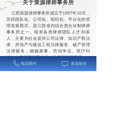
关于策源律师事务所
江西策源律师事务所成立于1997年10月，
历经团队化、公司化、组织化、平台化的管
理发展模式，是江西省内综合类合伙制律师
事务所之一。现有各类律师团队人才30多
人，主要为社会提供公司法律、知识产权法
律、房地产与建设工程法律服务、破产管理
法律服务，婚姻家事、劳动争议、医疗纠
纷、人身损害以及企业、法律顾问等服务。
业务范围：接受自然人、法人或者其他
电话预约
发送短信
组织的委托，担任常年法律顾问；接受民事
案件、劳动争议案件和行政诉讼当事人的委
托，担任代理人，参加诉讼；接受刑事案件
犯罪嫌疑人的委托，为其提供法律帮助，代
理申诉、控告，接受犯罪嫌疑人、被告人的
委托，担任辩护人。
了解更多 >>