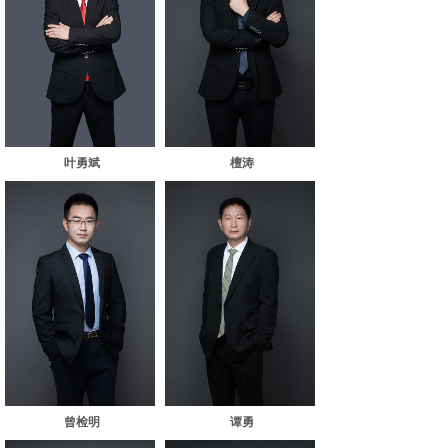
叶勇斌
檀涛
曾检明
谭勇